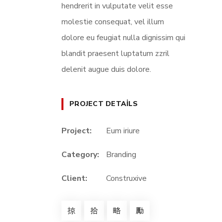
hendrerit in vulputate velit esse
molestie consequat, vel illum
dolore eu feugiat nulla dignissim qui
blandit praesent luptatum zzril
delenit augue duis dolore.
PROJECT DETAILS
Project:
Eum iriure
Category:
Branding
Client:
Construxive