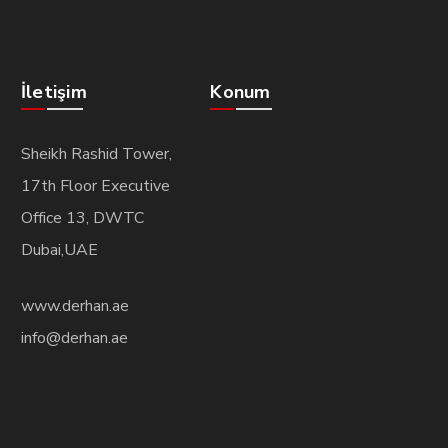
İletişim
Konum
Sheikh Rashid Tower,
17th Floor Executive
Office 13, DWTC
Dubai,UAE
www.derhan.ae
info@derhan.ae