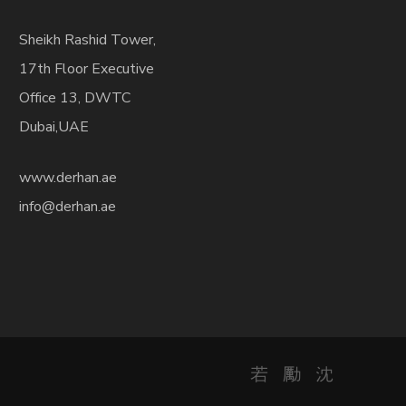
Sheikh Rashid Tower,
17th Floor Executive
Office 13, DWTC
Dubai,UAE
www.derhan.ae
info@derhan.ae