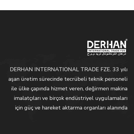
DERHAN INTERNATIONAL TRADE FZE. 33 yılı
aşan üretim sürecinde tecrübeli teknik personeli
ile ülke çapında hizmet veren, değirmen makina
imalatçıları ve birçok endüstriyel uygulamaları
için güç ve hareket aktarma organları alanında