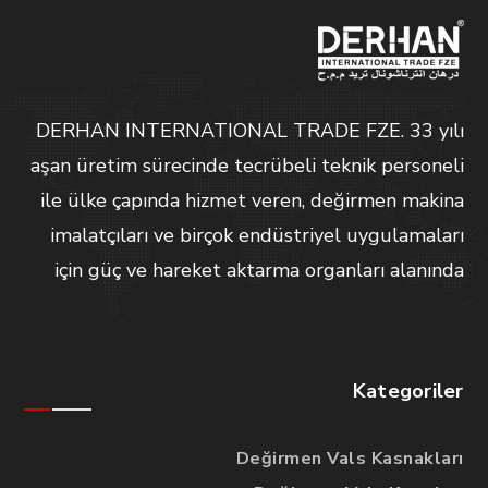
DERHAN INTERNATIONAL TRADE FZE. 33 yılı
aşan üretim sürecinde tecrübeli teknik personeli
ile ülke çapında hizmet veren, değirmen makina
imalatçıları ve birçok endüstriyel uygulamaları
için güç ve hareket aktarma organları alanında
Kategoriler
Değirmen Vals Kasnakları