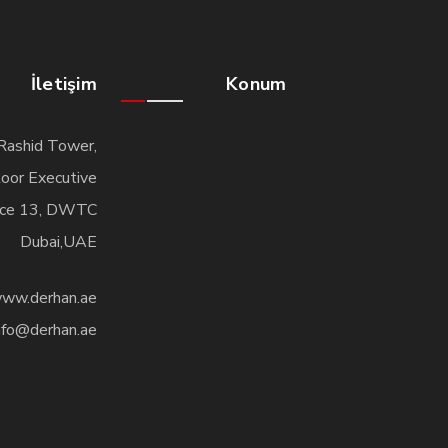
İletişim
Konum
Rashid Tower,
oor Executive
ice 13, DWTC
Dubai,UAE
ww.derhan.ae
nfo@derhan.ae