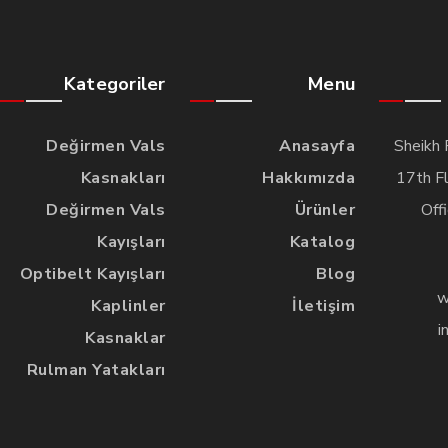
Kategoriler
Menu
Değirmen Vals
Anasayfa
Sheikh 
Kasnakları
Hakkımızda
17th Fl
Değirmen Vals
Ürünler
Off
Kayışları
Katalog
Optibelt Kayışları
Blog
w
Kaplinler
İletişim
i
Kasnaklar
Rulman Yatakları