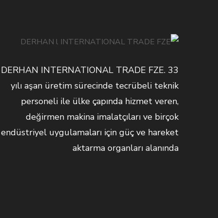
DERHAN INTERNATIONAL TRADE FZE. 33
yılı aşan üretim sürecinde tecrübeli teknik
personeli ile ülke çapında hizmet veren,
değirmen makina imalatçıları ve birçok
endüstriyel uygulamaları için güç ve hareket
aktarma organları alanında