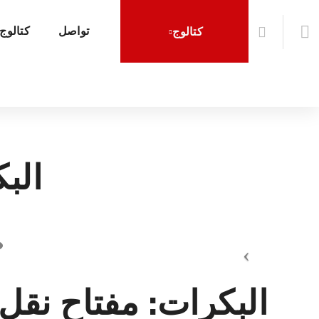
تواصل
كتالوج
كتالوج
الب
البكرات: مفتاح نقل