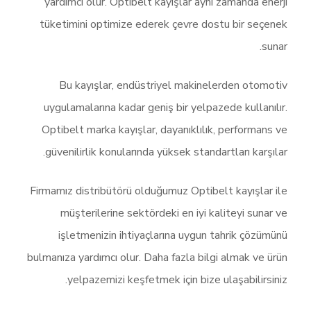
yardımcı olur. Optibelt kayışlar aynı zamanda enerji
tüketimini optimize ederek çevre dostu bir seçenek
sunar.
Bu kayışlar, endüstriyel makinelerden otomotiv
uygulamalarına kadar geniş bir yelpazede kullanılır.
Optibelt marka kayışlar, dayanıklılık, performans ve
güvenilirlik konularında yüksek standartları karşılar.
Firmamız distribütörü olduğumuz Optibelt kayışlar ile
müşterilerine sektördeki en iyi kaliteyi sunar ve
işletmenizin ihtiyaçlarına uygun tahrik çözümünü
bulmanıza yardımcı olur. Daha fazla bilgi almak ve ürün
yelpazemizi keşfetmek için bize ulaşabilirsiniz.